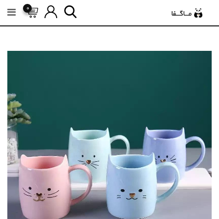
رش
0
ه
حتوا