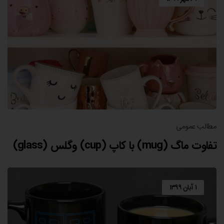
مطالب عمومی
تفاوت ماگ (mug) با کاپ (cup) وگلس (glass)
۱ آبان ۱۳۹۹