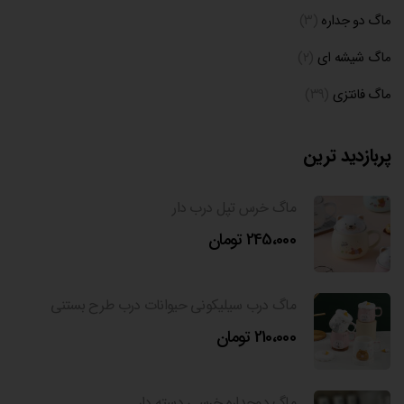
ماگ دو جداره
(۳)
ماگ شیشه ای
(۲)
ماگ فانتزی
(۳۹)
پربازدید ترین
ماگ خرس تپل درب دار
245،000
تومان
ماگ درب سیلیکونی حیوانات درب طرح بستنی
210،000
تومان
ماگ دوجداره خرسی دسته دار