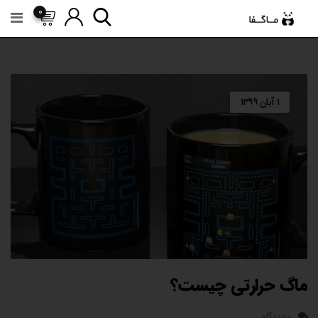
رش
0
ه
حتوا
۱ آبان ۱۳۹۹
ماگ حرارتی چیست؟
۰ دیدگاه