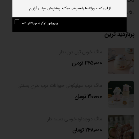
ماگ شیشه ای
(۲)
از این که صبورانه ما را همراهی میکنید پیشاپیش سپاس گزاریم.
ماگ فانتزی
(۳۹)
این پیام را دیگر به من نشان نده!
پربازدید ترین
ماگ خرس تپل درب دار
245،000
تومان
ماگ درب سیلیکونی حیوانات درب طرح بستنی
210،000
تومان
ماگ دوجداره خرسی دسته دار
248،000
تومان