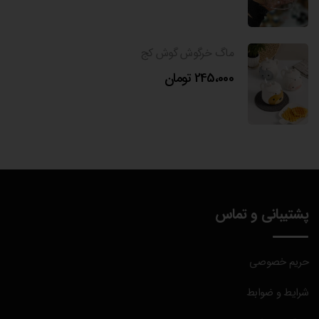
ماگ خرگوش گوش کج
245،000
تومان
پشتیبانی و تماس
حریم خصوصی
شرایط و ضوابط