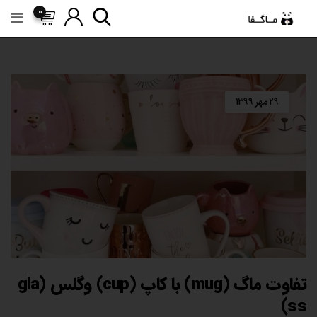
رش
0
ه
حتوا
۲۹ مهر ۱۳۹۹
تفاوت ماگ (mug) با کاپ (cup) وگلس (gla
ss)