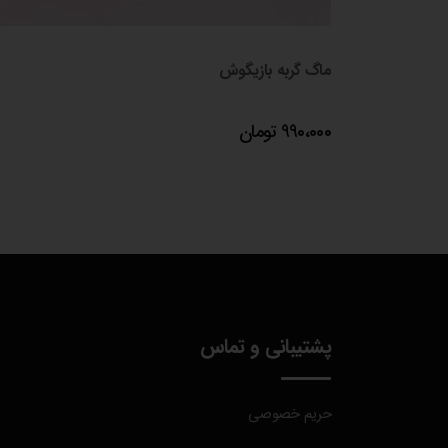
ماگ گربه بازیگوش
990،000
تومان
پشتیبانی و تماس
حریم خصوصی