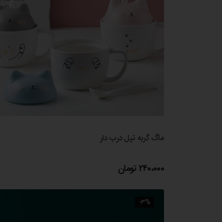
ماگ گربه تپل درب دار
240،000
تومان
-3%