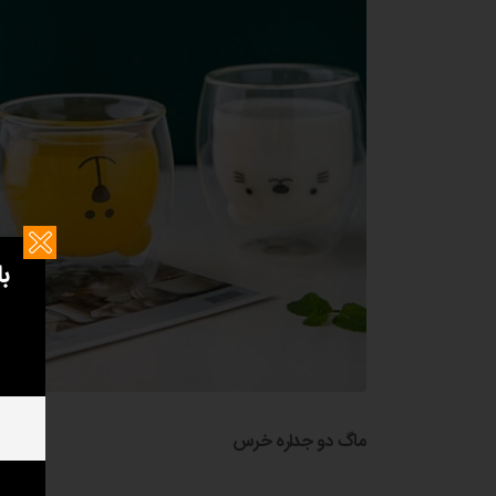
ب
ماگ دو جداره خرس