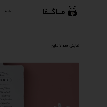
رش
ه
خانه
حتوا
نمایش همه 7 نتایج