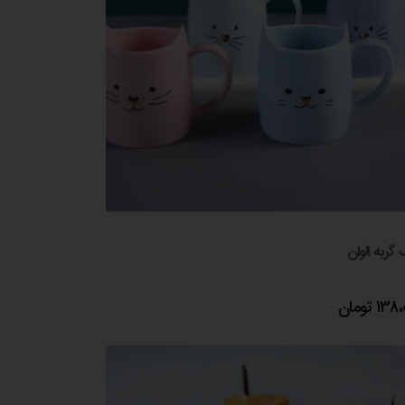
گربه الوان
138،
تومان