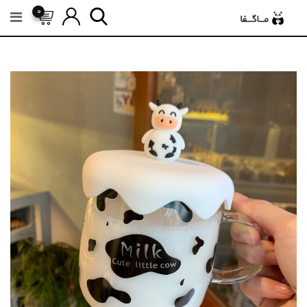
رش
0
ه
حتوا