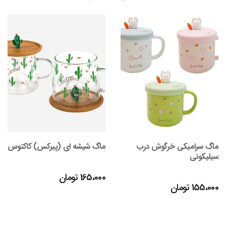
ماگ سرامیکی خرگوش درب
ماگ شیشه ای (پیرکس) کاکتوس
سیلیکونی
165،000
تومان
155،000
تومان