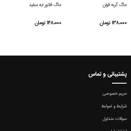
ماگ گربه الوان
ماگ فلاور لبه سفید
138،000
تومان
148،000
تومان
پشتیبانی و تماس
حریم خصوصی
شرایط و ضوابط
سوالات متداول