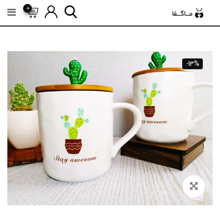
رش
0
ه
حتوا
-13%
Zoom