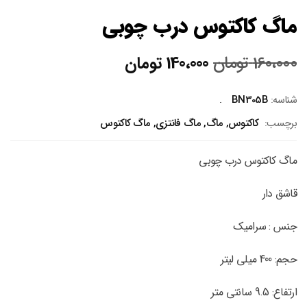
ماگ کاکتوس درب چوبی
قیمت
قیمت
160،000
تومان
140،000
تومان
اصلی
فعلی
160،000 تومان
140،000 تومان
شناسه:
BN305B
بود.
است.
برچسب:
کاکتوس
,
ماگ
,
ماگ فانتزی
,
ماگ کاکتوس
ماگ کاکتوس درب چوبی
قاشق دار
جنس : سرامیک
حجم: 400 میلی لیتر
ارتفاع: 9.5 سانتی متر