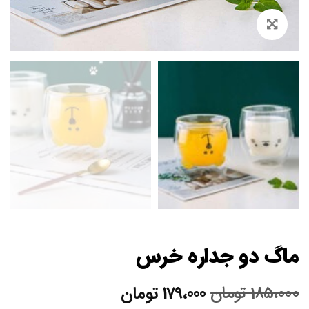
Zoom
ماگ دو جداره خرس
قیمت
قیمت
185،000
تومان
179،000
تومان