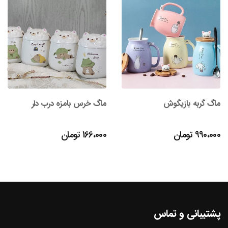
ماگ گربه بازیگوش
ماگ خرس بامزه درب دار
990،000
تومان
166،000
تومان
پشتیبانی و تماس