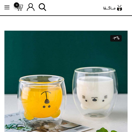
رش
0
ه
حتوا
-3%