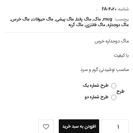
اصلی
فعلی
185،000 تومان
179،000 تومان
شناسه:
FA-4020
بود.
است.
برچسب:
mug
,
ماگ
,
ماگ پاندا
,
ماگ پیشی
,
ماگ حیوانات
,
ماگ خرس
,
ماگ دوجداره
,
ماگ فانتزی
,
ماگ گربه
ماگ دوجداره خرس
با کیفیت
مناسب نوشیدنی گرم و سرد
طرح شماره یک
طرح
طرح شماره دو
افزودن به سبد خرید