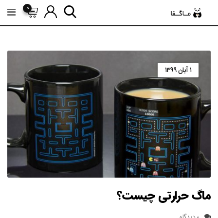
رش
0
ه
حتوا
۱ آبان ۱۳۹۹
ماگ حرارتی چیست؟
۰ دیدگاه