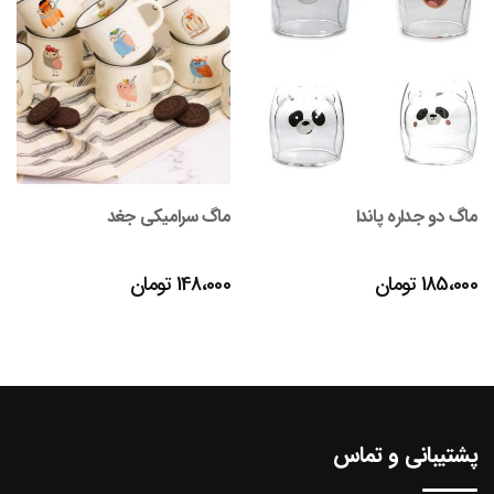
ماگ دو جداره پاندا
ماگ سرامیکی جغد
185،000
تومان
148،000
تومان
پشتیبانی و تماس