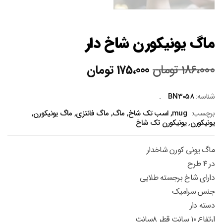
ماگ یونیکورن شاخ دار
قیمت
قیمت
186،000
تومان
175،000
تومان
اصلی
فعلی
186،000 تومان
175،000 تومان
شناسه:
BN3058
بود.
است.
برچسب:
mug
,
اسب تک شاخ
,
ماگ
,
ماگ فانتزی
,
ماگ یونیکورن
,
یونیکورن
,
یونیکورن تک شاخ
ماگ یونی کورن شاخدار
در ۴ طرح
دارای شاخ برجسته طلایی
جنس سرامیک
دسته دار
ارتفاع ۱۰ سانت قطر ۸سانت