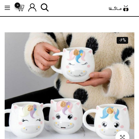
رش
0
ه
حتوا
-6%
Zoom