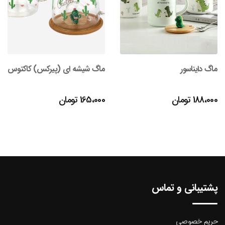
ماگ شیشه ای (پیرکس) کاکتوس
ماگ سرامیکی خرگوش درب
سیلیکونی
165،000
تومان
155،000
تومان
پشتیبانی و تماس
حریم خصوصی