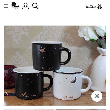
رش
0
ه
حتوا
Zoom