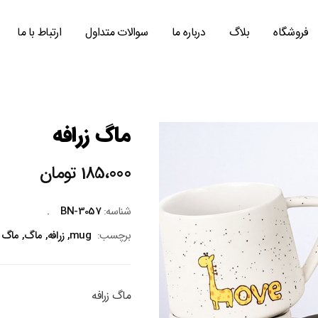
فروشگاه
بلاگ
درباره ما
سوالات متداول
ارتباط با ما
ماگ زرافه
185،000
تومان
شناسه:
BN-3057
برچسب:
mug
,
زرافه
,
ماگ
,
ماگ ح
ماگ زرافه