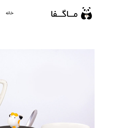
رش
ه
خانه
حتوا