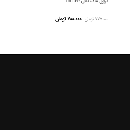
ماگ دایناسور
ت
188،000
تومان
700،000 تومان
.