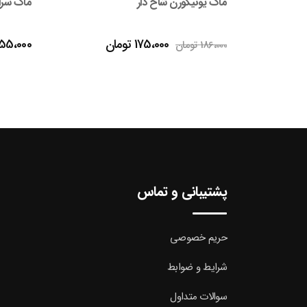
ماگ سرامیکی خرگوش درب سیلیکونی
ماگ دای
قیمت
ن
155،000
تومان
240،000
فعلی
ن
175،000 تومان
است.
پشتیبانی و تماس
حریم خصوصی
شرایط و ضوابط
سوالات متداول