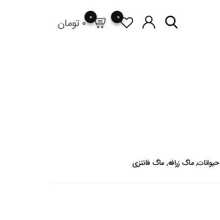
0
0
0
تومان
یوانات
,
ماگ زرافه
,
ماگ فانتزی