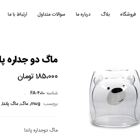
فروشگاه
بلاگ
درباره ما
سوالات متداول
ارتباط با ما
ماگ دو جداره پان
185،000
تومان
شناسه:
FA-4010
برچسب:
mug
,
ماگ
,
ماگ پاندا
,
ماگ دوجداره پاندا