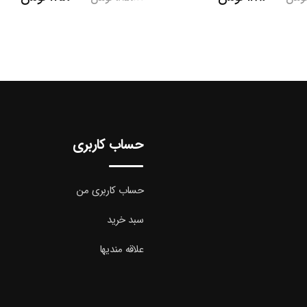
ی
فعلی
اصلی
فعلی
138،000 تومان
128،000 تومان
185،000 تومان
175،000 تومان
است.
بود.
است.
حساب کاربری
حساب کاربری من
سبد خرید
علاقه مندیها