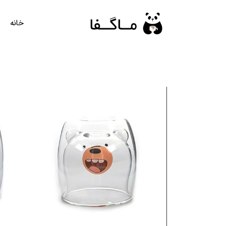
رش
ه
خانه
حتوا