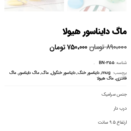
ماگ دایناسور هیولا
قیمت
قیمت
890،000
تومان
750،000
تومان
اصلی
فعلی
890،000 تومان
750،000 تومان
شناسه:
BN-355
بود.
است.
برچسب:
mug
,
دایناسور خنگ
,
دایناسور خنگول
,
ماگ
,
ماگ دایناسور
,
ماگ
فانتزی
,
ماگ هیولا
جنس سرامیک
درب دار
ارتفاع ۹.۵ سانت