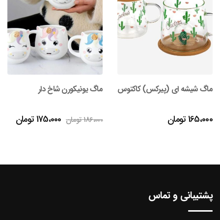
ماگ شیشه ای (پیرکس) کاکتوس
ماگ یونیکورن شاخ دار
قیمت
قیمت
165،000
تومان
175،000
تومان
186،000
تومان
اصلی
فعلی
186،000 تومان
بود.
است.
پشتیبانی و تماس