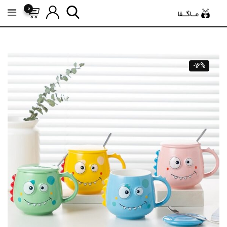
رش
0
ه
حتوا
-16%