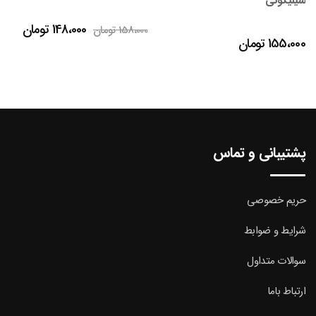
سیلیکونی
قیمت
قیمت
148،000
تومان
158،000
تومان
155،000
تومان
اصلی
فعلی
158،000 تومان
بود.
است.
پشتیبانی و تماس
حریم خصوصی
شرایط و ضوابط
سوالات متداول
ارتباط باما