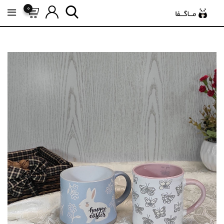
رش
0
ه
حتوا