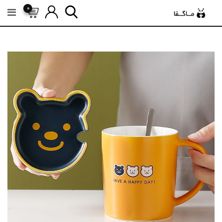
رش
0
ه
حتوا