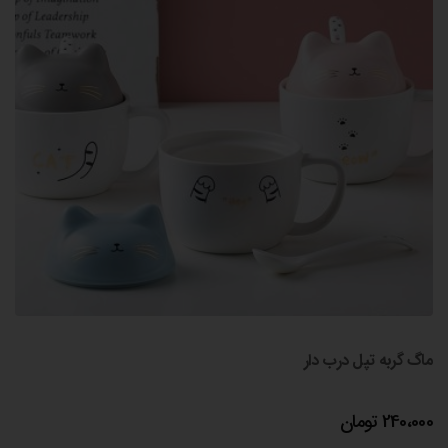
ماگ گربه تپل درب دار
240،000
تومان