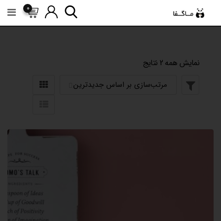
رش
0
ه
حتوا
نمایش همه 2 نتایج