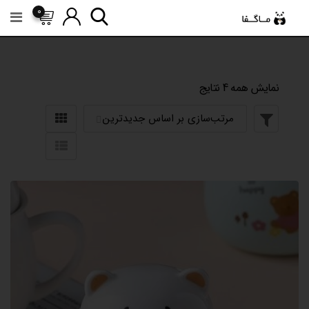
رش
0
ه
حتوا
نمایش همه 4 نتایج