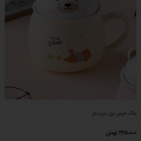
ماگ خرس تپل درب دار
245،000
تومان