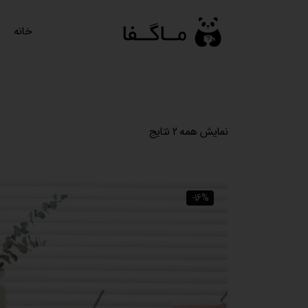
رش
ه
خانه
حتوا
نمایش همه 2 نتایج
-16%