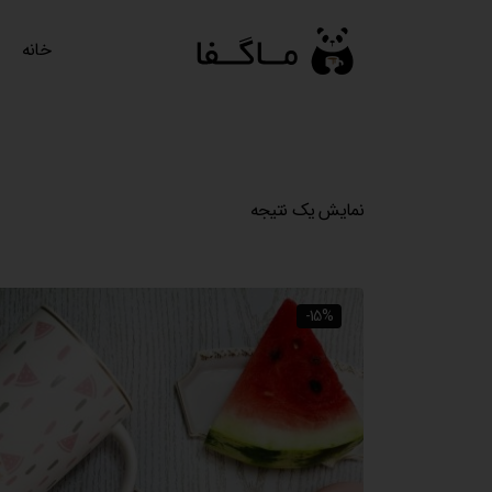
رش
ه
خانه
حتوا
نمایش یک نتیجه
-15%