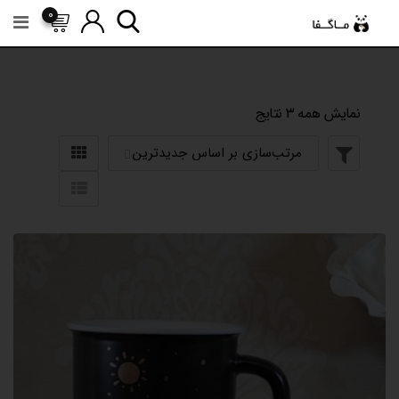
رش
0
ه
حتوا
نمایش همه 3 نتایج