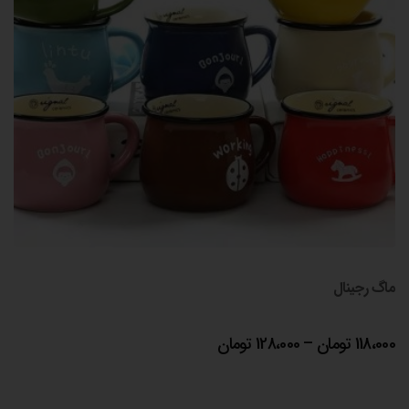
ماگ رجینال
محدوده
118،000
تومان
–
128،000
تومان
قیمت:
118،000 تومان
تا