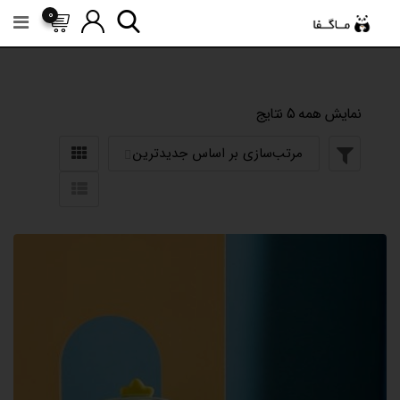
رش
0
ه
حتوا
نمایش همه 5 نتایج