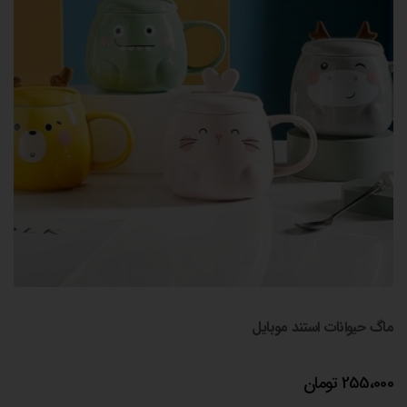
ماگ حیوانات استند موبایل
255،000
تومان