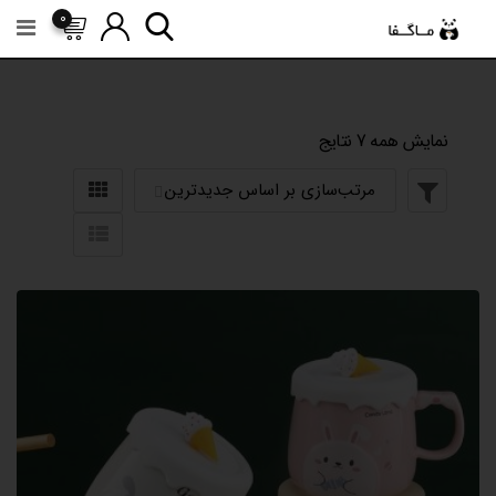
رش
0
ه
حتوا
نمایش همه 7 نتایج