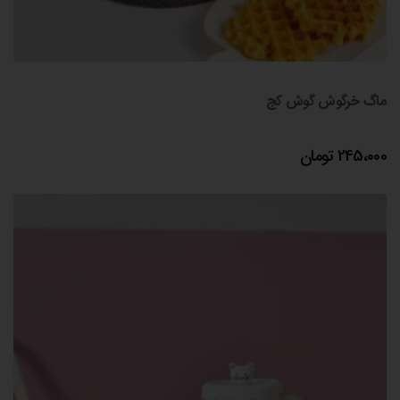
ماگ خرگوش گوش کج
245،000
تومان