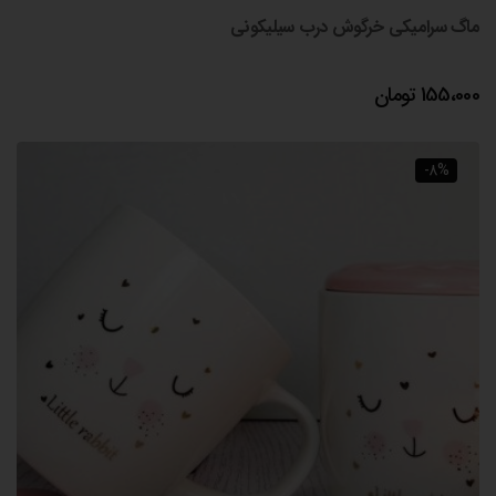
ماگ سرامیکی خرگوش درب سیلیکونی
155،000
تومان
-8%