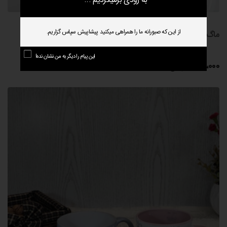
از این که صبورانه ما را همراهی میکنید پیشاپیش سپاس گزاریم.
ماگ حیوانات استند موبایل
این پیام را دیگر به من نشان نده!
255،000
تومان