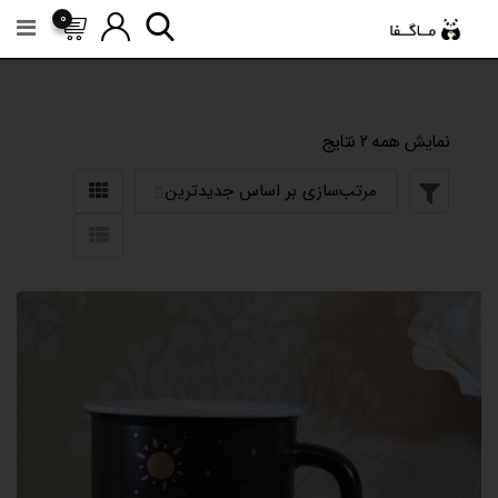
رش
0
ه
حتوا
نمایش همه 2 نتایج