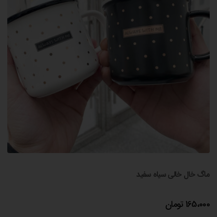
ماگ خال خالی سیاه سفید
165،000
تومان