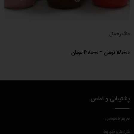
ماگ رجینال
محدوده
118،000
تومان
–
128،000
تومان
قیمت:
118،000 تومان
تا
128،000 تومان
پشتیبانی و تماس
حریم خصوصی
شرایط و ضوابط