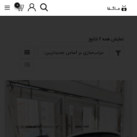
رش
0
ه
حتوا
نمایش همه 2 نتایج