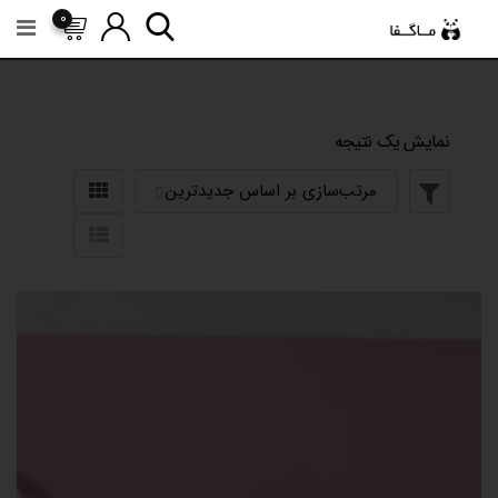
رش
0
ه
حتوا
نمایش یک نتیجه