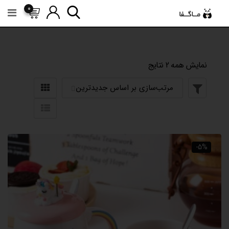
رش
0
ه
حتوا
نمایش همه 2 نتایج
-5%