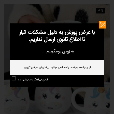
185،000 تومان
175،000 تومان
بود.
است.
-6%
با عرض پوزش به دلیل مشکلات انبار
تا اطلاع ثانوی ارسال نداریم.
به زودی برمیگردیم ...
از این که صبورانه ما را همراهی میکنید پیشاپیش سپاس گزاریم.
این پیام را دیگر به من نشان نده!