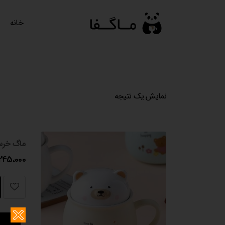
رش
ه
خانه
حتوا
نمایش یک نتیجه
ماگ خرس
245،000